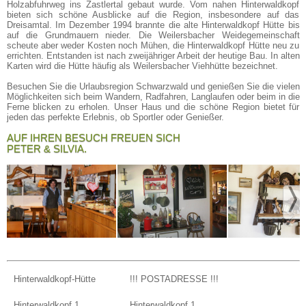
Holzabfuhrweg ins Zastlertal gebaut wurde. Vom nahen Hinterwaldkopf
bieten sich schöne Ausblicke auf die Region, insbesondere auf das
Dreisamtal. Im Dezember 1994 brannte die alte Hinterwaldkopf Hütte bis
auf die Grundmauern nieder. Die Weilersbacher Weidegemeinschaft
scheute aber weder Kosten noch Mühen, die Hinterwaldkopf Hütte neu zu
errichten. Entstanden ist nach zweijähriger Arbeit der heutige Bau. In alten
Karten wird die Hütte häufig als Weilersbacher Viehhütte bezeichnet.
Besuchen Sie die Urlaubsregion Schwarzwald und genießen Sie die vielen
Möglichkeiten sich beim Wandern, Radfahren, Langlaufen oder beim in die
Ferne blicken zu erholen. Unser Haus und die schöne Region bietet für
jeden das perfekte Erlebnis, ob Sportler oder Genießer.
AUF IHREN BESUCH FREUEN SICH
PETER & SILVIA.
〈
〉
Hinterwaldkopf-Hütte
!!! POSTADRESSE !!!
Hinterwaldkopf 1
Hinterwaldkopf 1