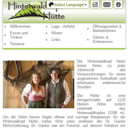
Select Language
▼
Willkommen
Lage - Anfahrt
Öffnungszeiten &
Betriebsferien
Essen und
Winter
Trinken
Gänse- &
Links
Entenessen
Terrasse
Die Hinterwaldkopf Hütte
bietet Ihnen zu jeder
Jahreszeit alle
Voraussetzungen für einen
angenehmen Aufenthalt und
erholsame, erlebnisreiche
Stunden.
Die Hütte ist eine
Almgaststätte auf 1120
Metern Höhe östlich
unterhalb des
Hinterwaldkopfes (1198 m).
Um die Hütte herum liegen offene und sonnige Bergwiesen. An der
Hinterwalkopf Hütte vorbei führt unter anderem der Dr. Ganter
Wirtschaftsweg. Dr. Ganter war ein Forstrat, auf dessen Initiative ein